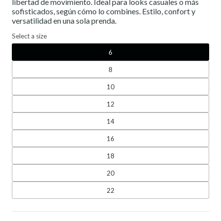
libertad de movimiento. Ideal para looks casuales o más
sofisticados, según cómo lo combines. Estilo, confort y
versatilidad en una sola prenda.
Select a size
6
8
10
12
14
16
18
20
22