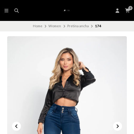
0
Home
Women
Pretina ancha
174