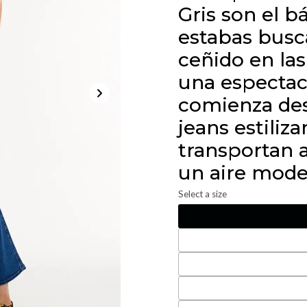
Gris son el b
estabas busc
ceñido en las
una especta
comienza desd
jeans estiliza
transportan 
un aire mode
Select a size