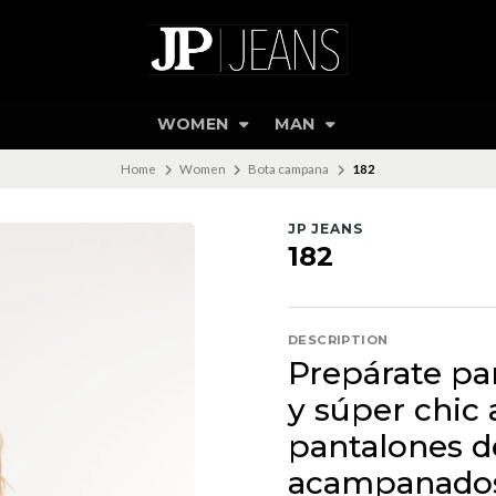
WOMEN
MAN
Home
Women
Bota campana
182
JP JEANS
182
DESCRIPTION
Prepárate par
y súper chic a
pantalones d
acampanados