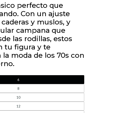
ásico perfecto que
ando. Con un ajuste
 caderas y muslos, y
cular campana que
e las rodillas, estos
n tu figura y te
a la moda de los 70s con
rno.
6
8
10
12