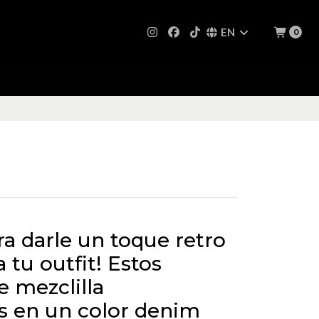
EN
0
a darle un toque retro
 tu outfit! Estos
e mezclilla
 en un color denim