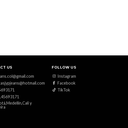
CT US
FOLLOW US
eans.col@gmail.com
Instagram
asjypjeans@hotmail.com
Facebook
5693171
TikTok
145693171
tá,Medellin,Cali y
ira