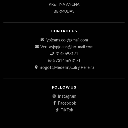
PRETINA ANCHA
BERMUDAS
CONTACT US
jypjeans.col@gmail.com
Ventasjypjeans@hotmail.com
3145693171
573145693171
Bogotá,Medellin,Cali y Pereira
FOLLOW US
Instagram
Facebook
TikTok