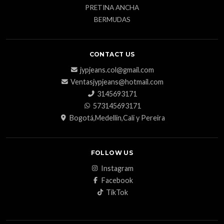
PRETINA ANCHA
BERMUDAS
CONTACT US
jypjeans.col@gmail.com
Ventasjypjeans@hotmail.com
3145693171
573145693171
Bogotá,Medellin,Cali y Pereira
FOLLOW US
Instagram
Facebook
TikTok