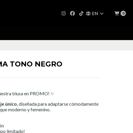
EN
0
MA TONO NEGRO
nuestra blusa en PROMO! ✨
aje único
, diseñada para adaptarse cómodamente
 toque moderno y femenino.
ión
mpo limitado!