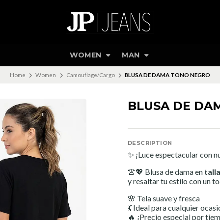
WOMEN
MAN
Home
Women
Camouflage/Cargo
BLUSA DE DAMA TONO NEGRO
BLUSA DE DA
DESCRIPTION
✨ ¡Luce espectacular con 
👚💖 Blusa de dama en
tall
y resaltar tu estilo con un
🌸 Tela suave y fresca
💃 Ideal para cualquier ocas
🔥 ¡Precio especial por tie