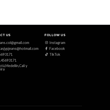
CT US
FOLLOW US
eans.col@gmail.com
Instagram
asjypjeans@hotmail.com
Facebook
5693171
TikTok
145693171
tá,Medellin,Cali y
ira