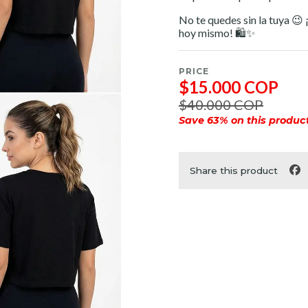
No te quedes sin la tuya 😉
hoy mismo! 🛍️✨
PRICE
$15.000 COP
$40.000 COP
Save
63
% on this product
Share this product