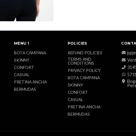
MENU 1
POLICIES
CONTA
jypj
BOTA CAMPANA
REFUND POLICIES
TERMS AND
Vent
SKINNY
CONDITIONS
314
CONFORT
PRIVACY POLICY
573
CASUAL
BOTA CAMPANA
Bogo
PRETINA ANCHA
SKINNY
Pere
BERMUDAS
CONFORT
CASUAL
PRETINA ANCHA
BERMUDAS