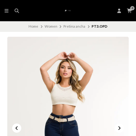
0
Home
Women
Pretina ancha
PT3.OPD