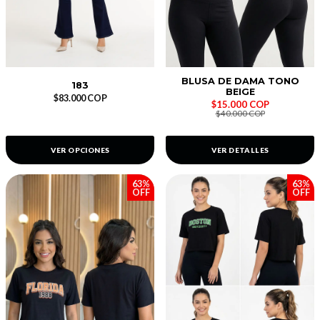
BLUSA DE DAMA TONO
183
BEIGE
$83.000 COP
$15.000 COP
$40.000 COP
VER OPCIONES
VER DETALLES
63%
63%
OFF
OFF