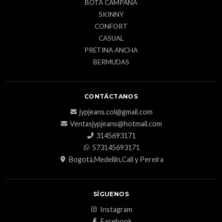
BOTA CAMPANA
SKINNY
CONFORT
CASUAL
PRETINA ANCHA
BERMUDAS
CONTÁCTANOS
jypjeans.col@gmail.com
Ventasjypjeans@hotmail.com
3145693171
573145693171
Bogotá,Medellin,Cali y Pereira
SÍGUENOS
Instagram
Facebook